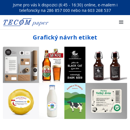
Jsme pro vás k dispozici (6:45 - 16:30) online, e-mailem i
telefonicky na 286 857 000 nebo na 603 268 537
Grafický návrh etiket