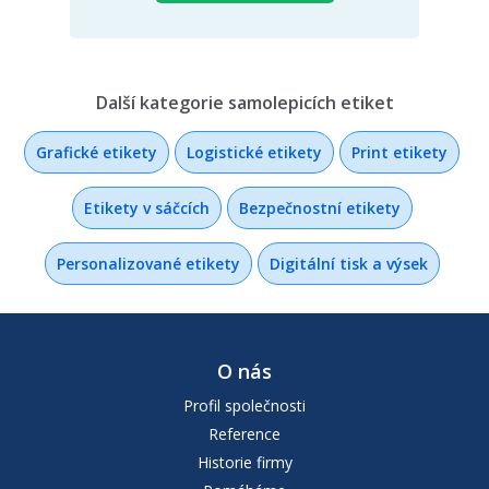
Další kategorie samolepicích etiket
Grafické etikety
Logistické etikety
Print etikety
Etikety v sáčcích
Bezpečnostní etikety
Personalizované etikety
Digitální tisk a výsek
O nás
Profil společnosti
Reference
Historie firmy