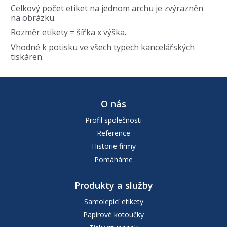
Celkový počet etiket na jednom archu je zvýrazněn
na obrázku.
Rozměr etikety = šířka x výška.
Vhodné k potisku ve všech typech kancelářských
tiskáren.
O nás
Profil společnosti
Reference
Historie firmy
Pomáháme
Produkty a služby
Samolepicí etikety
Papírové kotoučky