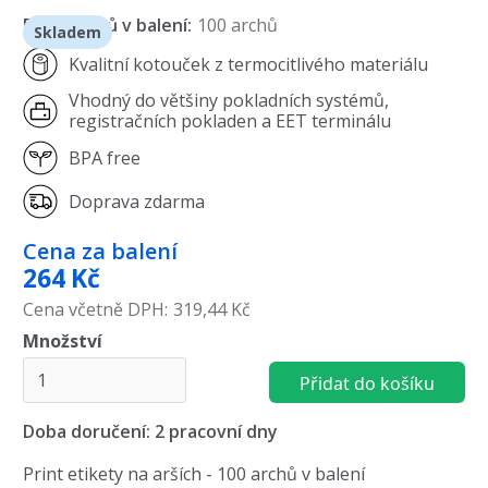
Počet kusů v balení:
100 archů
Skladem
Kvalitní kotouček z termocitlivého materiálu
Vhodný do většiny pokladních systémů,
registračních pokladen a EET terminálu
BPA free
Doprava zdarma
Cena
za balení
264
Kč
Cena včetně DPH:
319,44 Kč
Množství
Doba doručení: 2 pracovní dny
Print etikety na arších - 100 archů v balení