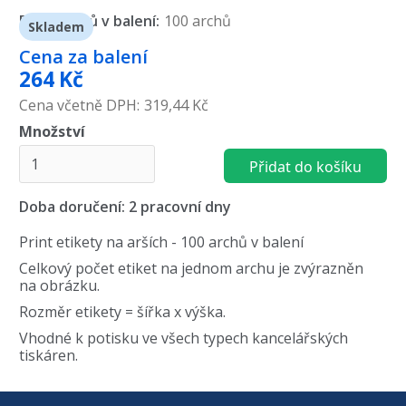
Počet kusů v balení:
100 archů
Skladem
Cena
za balení
264
Kč
Cena včetně DPH:
319,44 Kč
Množství
Doba doručení: 2 pracovní dny
Print etikety na arších - 100 archů v balení
Celkový počet etiket na jednom archu je zvýrazněn
na obrázku.
Rozměr etikety = šířka x výška.
Vhodné k potisku ve všech typech kancelářských
tiskáren.