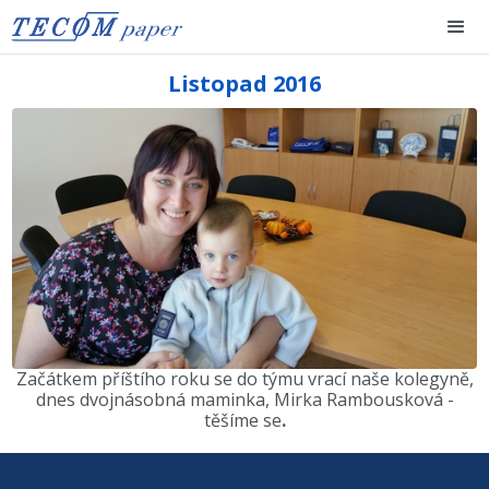
Listopad 2016
Začátkem příštího roku se do týmu vrací naše kolegyně,
dnes dvojnásobná maminka, Mirka Rambousková -
těšíme se
.