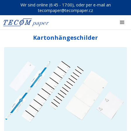
Wir sind online (6:45 - 17:00), oder per e-mail an
tecompaper@tecompaper.cz
Kartonhängeschilder